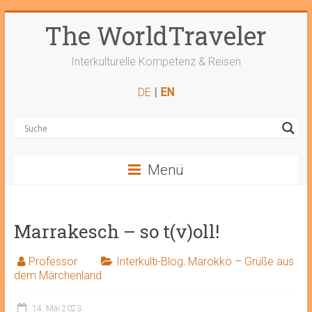
Zum
The WorldTraveler
Inhalt
springen
Interkulturelle Kompetenz & Reisen
DE
|
EN
Menü
Marrakesch – so t(v)oll!
Professor
Interkulti-Blog
,
Marokko – Grüße aus
dem Märchenland
14. Mai 2023