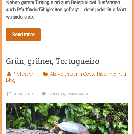
Neben gutem Timing sind zum Beispiel bei Busfahrten
auch Pfadfinderfähigkeiten gefragt … denn jeder Bus fährt
woanders ab.
Grün, grüner, Tortugueiro
Professor
Als Volunteer in Costa Rica
,
Interkulti-
Blog
9. Mai 2023
Costa Rica
,
Lateinamerika