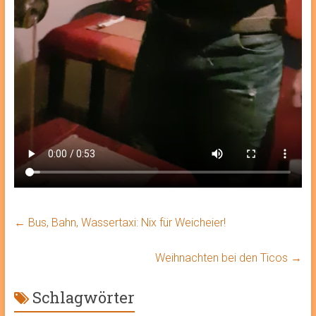
←
Bus, Bahn, Wassertaxi: Nix für Weicheier!
Weihnachten bei den Ticos
→
Schlagwörter