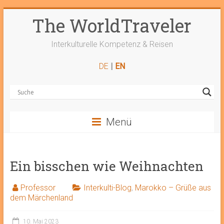
Zum
The WorldTraveler
Inhalt
springen
Interkulturelle Kompetenz & Reisen
DE
|
EN
Menü
Ein bisschen wie Weihnachten
Professor
Interkulti-Blog
,
Marokko – Grüße aus
dem Märchenland
10. Mai 2023