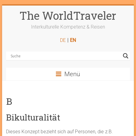
Zum
The WorldTraveler
Inhalt
springen
Interkulturelle Kompetenz & Reisen
DE
|
EN
Menü
B
Bikulturalität
Dieses Konzept bezieht sich auf Personen, die z.B.