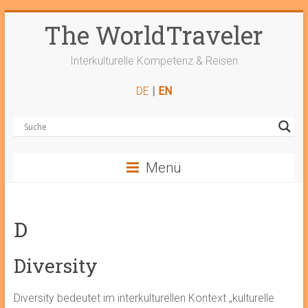
Zum
The WorldTraveler
Inhalt
springen
Interkulturelle Kompetenz & Reisen
DE
|
EN
Menü
D
Diversity
Diversity bedeutet im interkulturellen Kontext „kulturelle