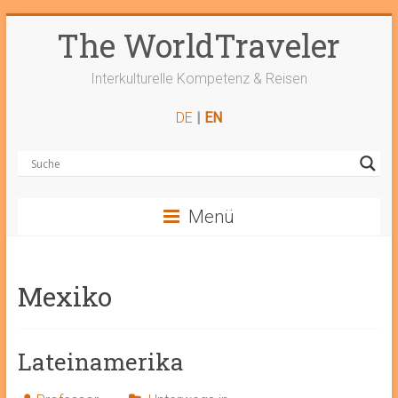
Zum
The WorldTraveler
Inhalt
springen
Interkulturelle Kompetenz & Reisen
DE
|
EN
Menü
Mexiko
Lateinamerika