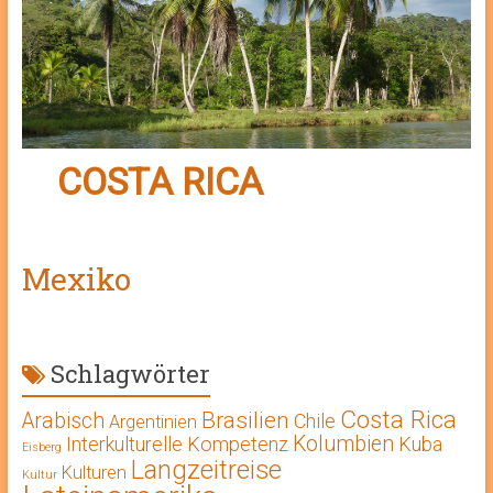
COSTA RICA
Mexiko
Schlagwörter
Costa Rica
Brasilien
Arabisch
Chile
Argentinien
Kolumbien
Interkulturelle Kompetenz
Kuba
Eisberg
Langzeitreise
Kulturen
Kultur