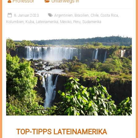
Professor
Unterwegs in
8. Januar 2023
Argentinien
,
Brasilien
,
Chile
,
Costa Rica
,
Kolumbien
,
Kuba
,
Lateinamerika
,
Mexiko
,
Peru
,
Südamerika
TOP-TIPPS
LATEINAMERIKA