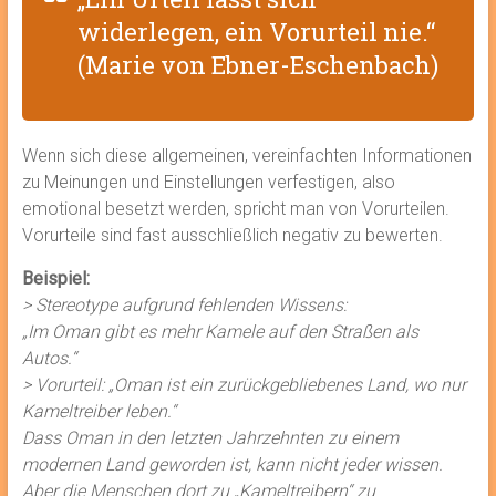
widerlegen, ein Vorurteil nie.“
(Marie von Ebner-Eschenbach)
Wenn sich diese allgemeinen, vereinfachten Informationen
zu Meinungen und Einstellungen verfestigen, also
emotional besetzt werden, spricht man von Vorurteilen.
Vorurteile sind fast ausschließlich negativ zu bewerten.
Beispiel:
> Stereotype aufgrund fehlenden Wissens:
„Im Oman gibt es mehr Kamele auf den Straßen als
Autos.“
> Vorurteil: „Oman ist ein zurückgebliebenes Land, wo nur
Kameltreiber leben.“
Dass Oman in den letzten Jahrzehnten zu einem
modernen Land geworden ist, kann nicht jeder wissen.
Aber die Menschen dort zu „Kameltreibern“ zu