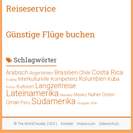
Reiseservice
Günstige Flüge buchen
Schlagwörter
Costa Rica
Brasilien
Arabisch
Chile
Argentinien
Kolumbien
Interkulturelle Kompetenz
Kuba
Eisberg
Langzeitreise
Kulturen
Kultur
Lateinamerika
Naher Osten
Mexiko
Marokko
Südamerika
Oman
Peru
Uruguay
Wiki
© The WorldTraveler, 2025 |
Kontakt
Impressum
Datenschutz