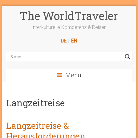
Zum
The WorldTraveler
Inhalt
springen
Interkulturelle Kompetenz & Reisen
DE
|
EN
Menü
Langzeitreise
Langzeitreise &
Herausforderungen