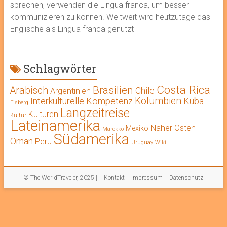
sprechen, verwenden die Lingua franca, um besser
kommunizieren zu können. Weltweit wird heutzutage das
Englische als Lingua franca genutzt
Schlagwörter
Costa Rica
Brasilien
Arabisch
Chile
Argentinien
Kolumbien
Interkulturelle Kompetenz
Kuba
Eisberg
Langzeitreise
Kulturen
Kultur
Lateinamerika
Naher Osten
Mexiko
Marokko
Südamerika
Oman
Peru
Uruguay
Wiki
© The WorldTraveler, 2025 |
Kontakt
Impressum
Datenschutz