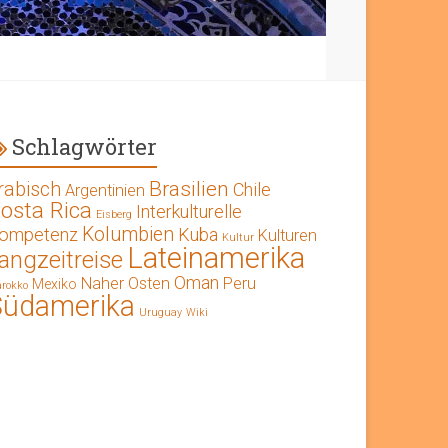
Schlagwörter
Brasilien
rabisch
Chile
Argentinien
osta Rica
Interkulturelle
Eisberg
Kolumbien
ompetenz
Kuba
Kulturen
Kultur
Lateinamerika
angzeitreise
Oman
Naher Osten
Peru
Mexiko
rokko
Südamerika
Uruguay
Wiki