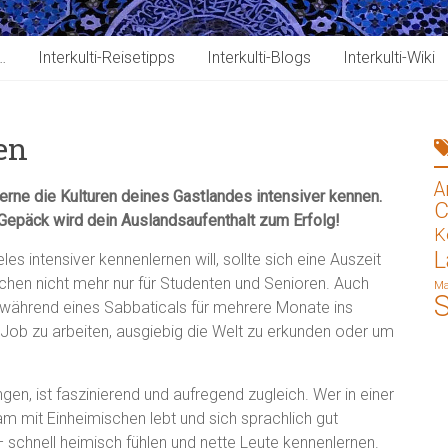
…
Interkulti-Reisetipps
Interkulti-Blogs
Interkulti-Wiki
en
A
erne die Kulturen deines Gastlandes intensiver kennen.
C
 Gepäck wird dein Auslandsaufenthalt zum Erfolg!
K
L
les intensiver kennenlernen will, sollte sich eine Auszeit
schen nicht mehr nur für Studenten und Senioren. Auch
Ma
während eines Sabbaticals für mehrere Monate ins
 Job zu arbeiten, ausgiebig die Welt zu erkunden oder um
ngen, ist faszinierend und aufregend zugleich. Wer in einer
mit Einheimischen lebt und sich sprachlich gut
– schnell heimisch fühlen und nette Leute kennenlernen.