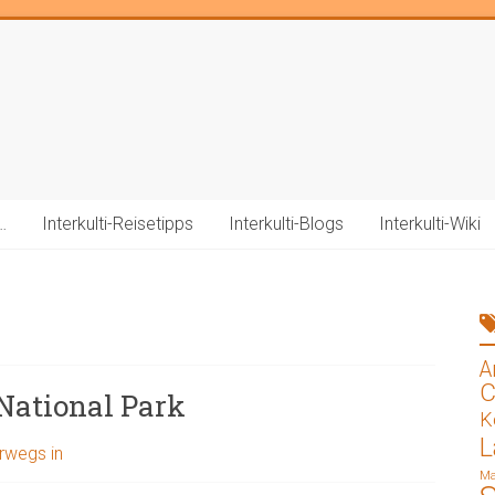
…
Interkulti-Reisetipps
Interkulti-Blogs
Interkulti-Wiki
A
C
 National Park
K
L
rwegs in
Ma