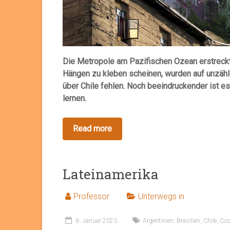
Die Metropole am Pazifischen Ozean erstreckt 
Hängen zu kleben scheinen, wurden auf unzähl
über Chile fehlen. Noch beeindruckender ist es
lernen.
Lateinamerika
Professor
Unterwegs in
8. Januar 2023
Argentinien
,
Brasilien
,
Chile
,
Cos