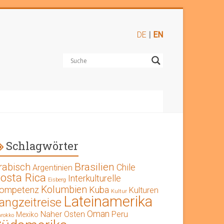
DE
|
EN
Schlagwörter
Brasilien
rabisch
Chile
Argentinien
osta Rica
Interkulturelle
Eisberg
Kolumbien
ompetenz
Kuba
Kulturen
Kultur
Lateinamerika
angzeitreise
Oman
Naher Osten
Peru
Mexiko
rokko