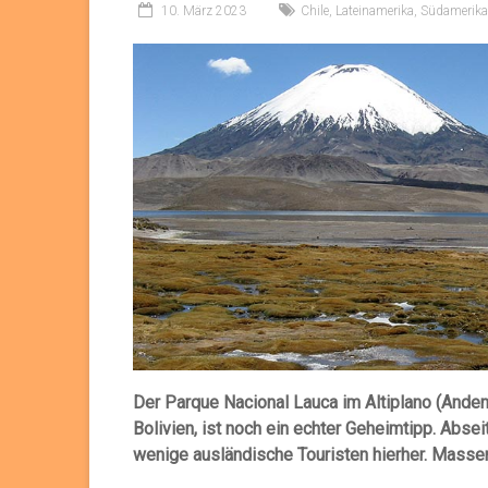
10. März 2023
Chile
,
Lateinamerika
,
Südamerika
Der Parque Nacional Lauca im Altiplano (Anden
Bolivien, ist noch ein echter Geheimtipp. Absei
wenige ausländische Touristen hierher. Massen