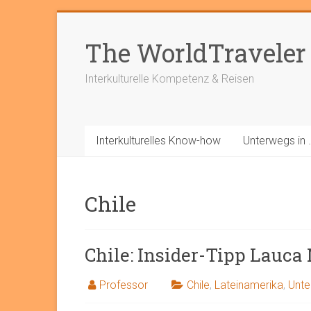
Zum
Inhalt
The WorldTraveler
springen
Interkulturelle Kompetenz & Reisen
Interkulturelles Know-how
Unterwegs in 
Chile
Chile: Insider-Tipp Lauca
Professor
Chile
,
Lateinamerika
,
Unte