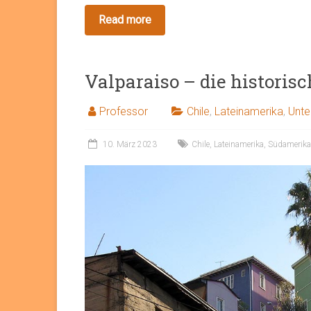
Valparaiso – die historisc
Professor
Chile
,
Lateinamerika
,
Unte
10. März 2023
Chile
,
Lateinamerika
,
Südamerika