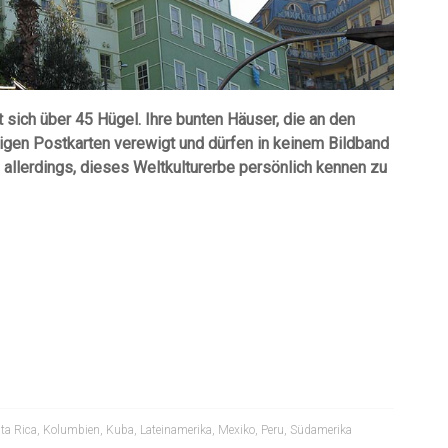
sich über 45 Hügel. Ihre bunten Häuser, die an den
igen Postkarten verewigt und dürfen in keinem Bildband
 allerdings, dieses Weltkulturerbe persönlich kennen zu
ta Rica
,
Kolumbien
,
Kuba
,
Lateinamerika
,
Mexiko
,
Peru
,
Südamerika