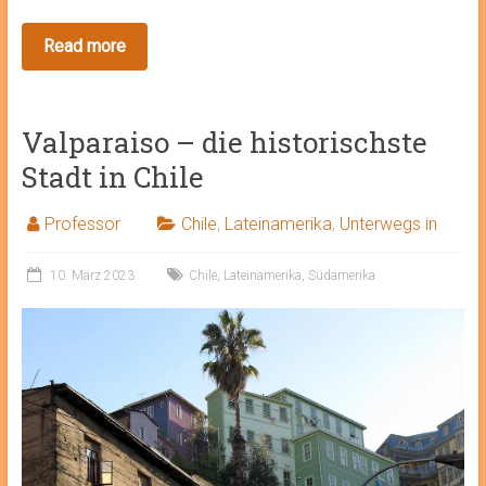
Valparaiso – die historischste
Stadt in Chile
Professor
Chile
,
Lateinamerika
,
Unterwegs in
10. März 2023
Chile
,
Lateinamerika
,
Südamerika