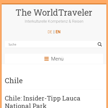
Zum
The WorldTraveler
Inhalt
springen
Interkulturelle Kompetenz & Reisen
DE
|
EN
Menü
Chile
Chile: Insider-Tipp Lauca
National Park