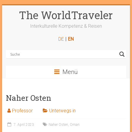
Zum
The WorldTraveler
Inhalt
springen
Interkulturelle Kompetenz & Reisen
DE
|
EN
Menü
Naher Osten
Professor
Unterwegs in
7. April 2023
Naher Osten
,
Oman