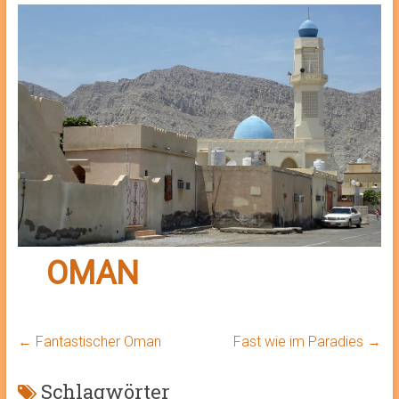
OMAN
←
Fantastischer Oman
Fast wie im Paradies
→
Schlagwörter