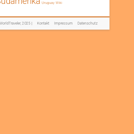
Südamerika
Uruguay
Wiki
orldTraveler, 2025 |
Kontakt
Impressum
Datenschutz