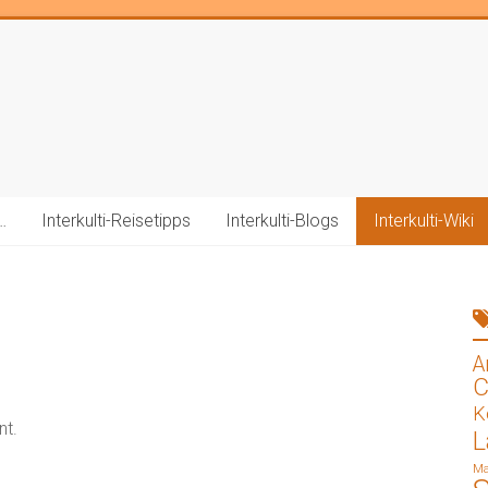
…
Interkulti-Reisetipps
Interkulti-Blogs
Interkulti-Wiki
A
C
K
nt.
L
Ma