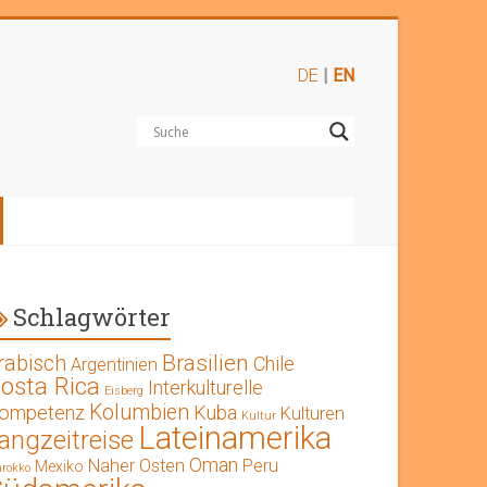
DE
|
EN
Schlagwörter
Brasilien
rabisch
Chile
Argentinien
osta Rica
Interkulturelle
Eisberg
Kolumbien
ompetenz
Kuba
Kulturen
Kultur
Lateinamerika
angzeitreise
Oman
Naher Osten
Peru
Mexiko
rokko