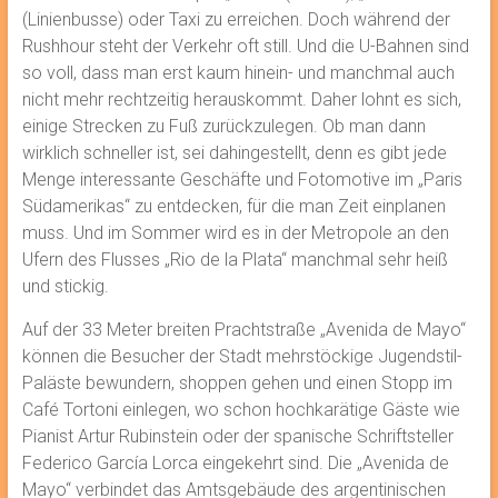
(Linienbusse) oder Taxi zu erreichen. Doch während der
Rushhour steht der Verkehr oft still. Und die U-Bahnen sind
so voll, dass man erst kaum hinein- und manchmal auch
nicht mehr rechtzeitig herauskommt. Daher lohnt es sich,
einige Strecken zu Fuß zurückzulegen. Ob man dann
wirklich schneller ist, sei dahingestellt, denn es gibt jede
Menge interessante Geschäfte und Fotomotive im „Paris
Südamerikas“ zu entdecken, für die man Zeit einplanen
muss. Und im Sommer wird es in der Metropole an den
Ufern des Flusses „Rio de la Plata“ manchmal sehr heiß
und stickig.
Auf der 33 Meter breiten Prachtstraße „Avenida de Mayo“
können die Besucher der Stadt mehrstöckige Jugendstil-
Paläste bewundern, shoppen gehen und einen Stopp im
Café Tortoni einlegen, wo schon hochkarätige Gäste wie
Pianist Artur Rubinstein oder der spanische Schriftsteller
Federico García Lorca eingekehrt sind. Die „Avenida de
Mayo“ verbindet das Amtsgebäude des argentinischen