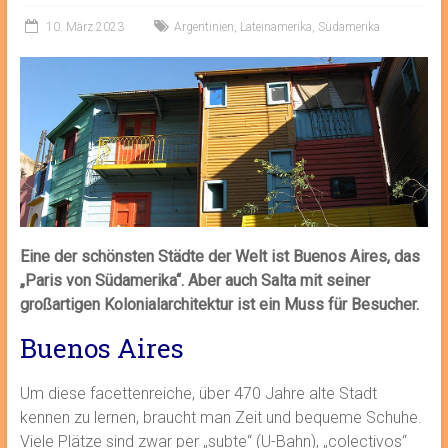
10. März 2023
Argentinien
,
Lateinamerika
,
Südamerika
Eine der schönsten Städte der Welt ist Buenos Aires, das
„Paris von Südamerika“. Aber auch Salta mit seiner
großartigen Kolonialarchitektur ist ein Muss für Besucher.
Buenos Aires
Um diese facettenreiche, über 470 Jahre alte Stadt
kennen zu lernen, braucht man Zeit und bequeme Schuhe.
Viele Plätze sind zwar per „subte“ (U-Bahn), „colectivos“