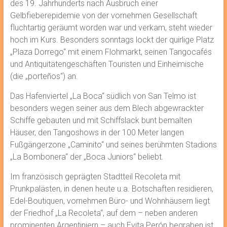
des 19. Jahrhunderts nach Ausbruch einer
Gelbfieberepidemie von der vornehmen Gesellschaft
fluchtartig geräumt worden war und verkam, steht wieder
hoch im Kurs. Besonders sonntags lockt der quirlige Platz
„Plaza Dorrego“ mit einem Flohmarkt, seinen Tangocafés
und Antiquitätengeschäften Touristen und Einheimische
(die „porteños“) an.
Das Hafenviertel „La Boca“ südlich von San Telmo ist
besonders wegen seiner aus dem Blech abgewrackter
Schiffe gebauten und mit Schiffslack bunt bemalten
Häuser, den Tangoshows in der 100 Meter langen
Fußgängerzone „Caminito“ und seines berühmten Stadions
„La Bombonera“ der „Boca Juniors“ beliebt.
Im französisch geprägten Stadtteil Recoleta mit
Prunkpalästen, in denen heute u.a. Botschaften residieren,
Edel-Boutiquen, vornehmen Büro- und Wohnhäusern liegt
der Friedhof „La Recoleta“, auf dem – neben anderen
prominenten Argentiniern – auch Evita Perón begraben ist.