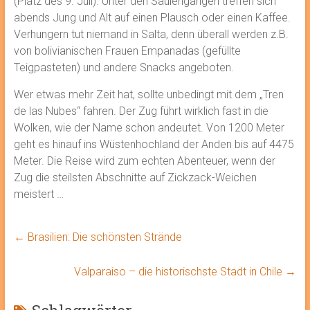
(Platz des 9. Juli). Unter den Säulengängen treffen sich
abends Jung und Alt auf einen Plausch oder einen Kaffee.
Verhungern tut niemand in Salta, denn überall werden z.B.
von bolivianischen Frauen Empanadas (gefüllte
Teigpasteten) und andere Snacks angeboten.
Wer etwas mehr Zeit hat, sollte unbedingt mit dem „Tren
de las Nubes“ fahren. Der Zug führt wirklich fast in die
Wolken, wie der Name schon andeutet. Von 1200 Meter
geht es hinauf ins Wüstenhochland der Anden bis auf 4475
Meter. Die Reise wird zum echten Abenteuer, wenn der
Zug die steilsten Abschnitte auf Zickzack-Weichen
meistert …
←
Brasilien: Die schönsten Strände
Valparaiso – die historischste Stadt in Chile
→