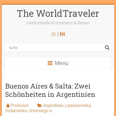
Zum
The WorldTraveler
Inhalt
springen
Interkulturelle Kompetenz & Reisen
DE
|
EN
Menü
Buenos Aires & Salta: Zwei
Schönheiten in Argentinien
Professor
Argentinien
,
Lateinamerika
,
Südamerika
,
Unterwegs in