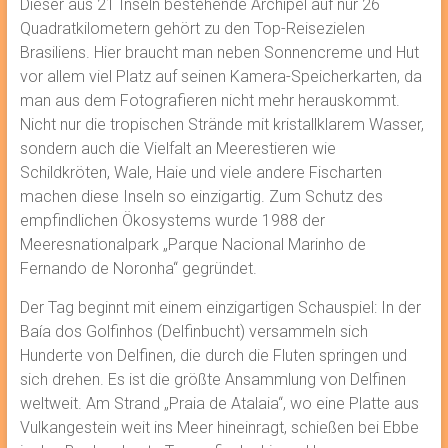
Dieser aus 21 Inseln bestehende Archipel auf nur 26
Quadratkilometern gehört zu den Top-Reisezielen
Brasiliens. Hier braucht man neben Sonnencreme und Hut
vor allem viel Platz auf seinen Kamera-Speicherkarten, da
man aus dem Fotografieren nicht mehr herauskommt.
Nicht nur die tropischen Strände mit kristallklarem Wasser,
sondern auch die Vielfalt an Meerestieren wie
Schildkröten, Wale, Haie und viele andere Fischarten
machen diese Inseln so einzigartig. Zum Schutz des
empfindlichen Ökosystems wurde 1988 der
Meeresnationalpark „Parque Nacional Marinho de
Fernando de Noronha“ gegründet.
Der Tag beginnt mit einem einzigartigen Schauspiel: In der
Baía dos Golfinhos (Delfinbucht) versammeln sich
Hunderte von Delfinen, die durch die Fluten springen und
sich drehen. Es ist die größte Ansammlung von Delfinen
weltweit. Am Strand „Praia de Atalaia“, wo eine Platte aus
Vulkangestein weit ins Meer hineinragt, schießen bei Ebbe