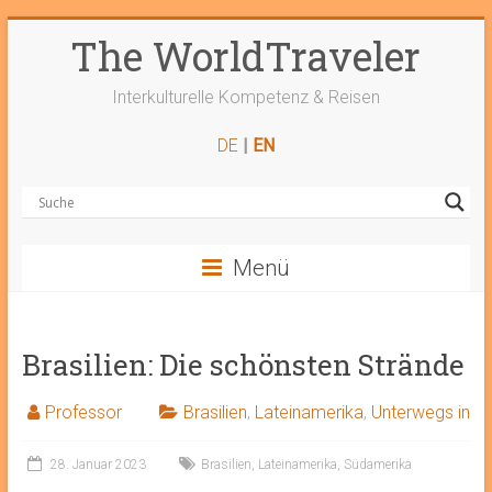
Zum
The WorldTraveler
Inhalt
springen
Interkulturelle Kompetenz & Reisen
DE
|
EN
Menü
Brasilien: Die schönsten Strände
Professor
Brasilien
,
Lateinamerika
,
Unterwegs in
28. Januar 2023
Brasilien
,
Lateinamerika
,
Südamerika