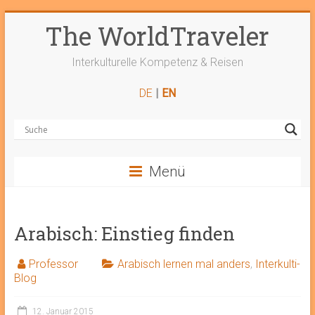
Zum
The WorldTraveler
Inhalt
springen
Interkulturelle Kompetenz & Reisen
DE
|
EN
Menü
Arabisch: Einstieg finden
Professor
Arabisch lernen mal anders
,
Interkulti-
Blog
12. Januar 2015