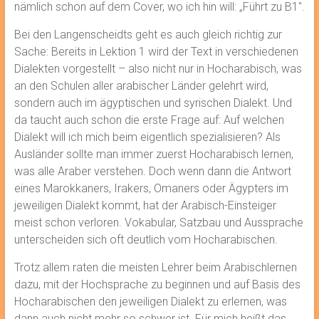
nämlich schon auf dem Cover, wo ich hin will: „Führt zu B1″.
Bei den Langenscheidts geht es auch gleich richtig zur
Sache: Bereits in Lektion 1 wird der Text in verschiedenen
Dialekten vorgestellt – also nicht nur in Hocharabisch, was
an den Schulen aller arabischer Länder gelehrt wird,
sondern auch im ägyptischen und syrischen Dialekt. Und
da taucht auch schon die erste Frage auf: Auf welchen
Dialekt will ich mich beim eigentlich spezialisieren? Als
Ausländer sollte man immer zuerst Hocharabisch lernen,
was alle Araber verstehen. Doch wenn dann die Antwort
eines Marokkaners, Irakers, Omaners oder Ägypters im
jeweiligen Dialekt kommt, hat der Arabisch-Einsteiger
meist schon verloren. Vokabular, Satzbau und Aussprache
unterscheiden sich oft deutlich vom Hocharabischen.
Trotz allem raten die meisten Lehrer beim Arabischlernen
dazu, mit der Hochsprache zu beginnen und auf Basis des
Hocharabischen den jeweiligen Dialekt zu erlernen, was
dann auch nicht mehr so schwer ist. Für mich heißt das