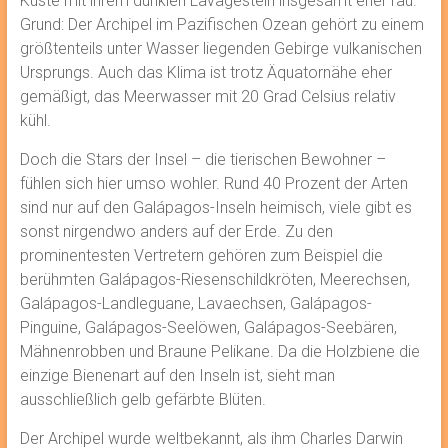
Küste mit ihrem dunklen Lavagestein insgesamt eher rau.
Grund: Der Archipel im Pazifischen Ozean gehört zu einem
größtenteils unter Wasser liegenden Gebirge vulkanischen
Ursprungs. Auch das Klima ist trotz Äquatornähe eher
gemäßigt, das Meerwasser mit 20 Grad Celsius relativ
kühl.
Doch die Stars der Insel – die tierischen Bewohner –
fühlen sich hier umso wohler. Rund 40 Prozent der Arten
sind nur auf den Galápagos-Inseln heimisch, viele gibt es
sonst nirgendwo anders auf der Erde. Zu den
prominentesten Vertretern gehören zum Beispiel die
berühmten Galápagos-Riesenschildkröten, Meerechsen,
Galápagos-Landleguane, Lavaechsen, Galápagos-
Pinguine, Galápagos-Seelöwen, Galápagos-Seebären,
Mähnenrobben und Braune Pelikane. Da die Holzbiene die
einzige Bienenart auf den Inseln ist, sieht man
ausschließlich gelb gefärbte Blüten.
Der Archipel wurde weltbekannt, als ihm Charles Darwin