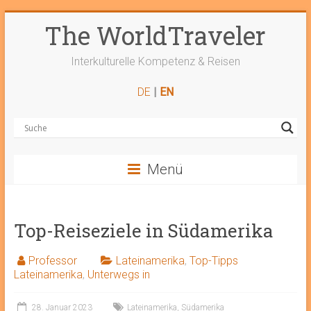
Zum
The WorldTraveler
Inhalt
springen
Interkulturelle Kompetenz & Reisen
DE
|
EN
Menü
Top-Reiseziele in Südamerika
Professor
Lateinamerika
,
Top-Tipps
Lateinamerika
,
Unterwegs in
28. Januar 2023
Lateinamerika
,
Südamerika