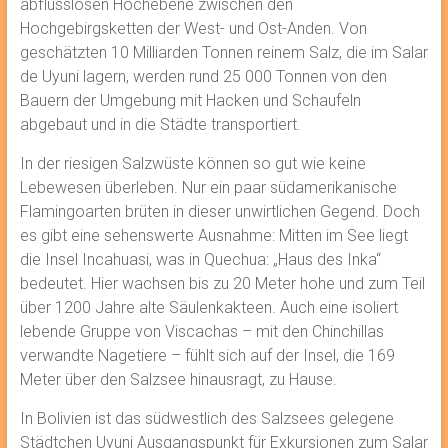
abflusslosen Hochebene zwischen den
Hochgebirgsketten der West- und Ost-Anden. Von
geschätzten 10 Milliarden Tonnen reinem Salz, die im Salar
de Uyuni lagern, werden rund 25 000 Tonnen von den
Bauern der Umgebung mit Hacken und Schaufeln
abgebaut und in die Städte transportiert.
In der riesigen Salzwüste können so gut wie keine
Lebewesen überleben. Nur ein paar südamerikanische
Flamingoarten brüten in dieser unwirtlichen Gegend. Doch
es gibt eine sehenswerte Ausnahme: Mitten im See liegt
die Insel Incahuasi, was in Quechua: „Haus des Inka“
bedeutet. Hier wachsen bis zu 20 Meter hohe und zum Teil
über 1200 Jahre alte Säulenkakteen. Auch eine isoliert
lebende Gruppe von Viscachas – mit den Chinchillas
verwandte Nagetiere – fühlt sich auf der Insel, die 169
Meter über den Salzsee hinausragt, zu Hause.
In Bolivien ist das südwestlich des Salzsees gelegene
Städtchen Uyuni Ausgangspunkt für Exkursionen zum Salar