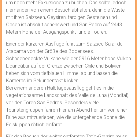
um noch mehr Exkursionen zu buchen. Das sollte jedoch
niemanden von einem Besuch abhalten, denn die Wüste
mit ihren Salzseen, Geysiren, farbigen Gesteinen und
Oasen ist absolut sehenswert und San Pedro auf 2443
Metern Höhe der Ausgangspunkt für die Touren.
Einer der kürzeren Ausflüge führt zum Salzsee Salar de
Atacama von der Größe des Bodensees.
Schneebedeckte Vulkane wie der 5916 Meter hohe Vulkan
Licancábur auf der Grenze zwischen Chile und Bolivien
heben sich vom tiefblauen Himmel ab und lassen die
Kameras im Sekundentakt klicken.
Bei einem anderen Halbtagesausflug geht es in die
vegetationsarme Landschaft des Valle de Luna (Mondtal)
vor den Toren San Pedros. Besonders viele
Touristengruppen fahren hier am Abend her, um von einer
Düne aus mitzuerleben, wie die untergehende Sonne die
Felsklippen rötlich einfärbt.
Für den Besuch der weiter entfernten Tatio-Geysire muss