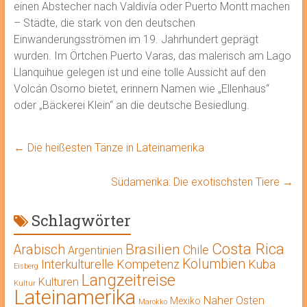
einen Abstecher nach Valdivía oder Puerto Montt machen
– Städte, die stark von den deutschen
Einwanderungsströmen im 19. Jahrhundert geprägt
wurden. Im Örtchen Puerto Varas, das malerisch am Lago
Llanquihue gelegen ist und eine tolle Aussicht auf den
Volcán Osorno bietet, erinnern Namen wie „Ellenhaus“
oder „Bäckerei Klein“ an die deutsche Besiedlung.
←
Die heißesten Tänze in Lateinamerika
Südamerika: Die exotischsten Tiere
→
Schlagwörter
Costa Rica
Brasilien
Arabisch
Chile
Argentinien
Kolumbien
Interkulturelle Kompetenz
Kuba
Eisberg
Langzeitreise
Kulturen
Kultur
Lateinamerika
Naher Osten
Mexiko
Marokko