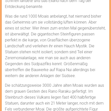
Schiffen landete und das Eiland nach dem Tag der
Entdeckung benannte.
Was die rund 1000 Moais anbelangt, hat niemand bisher
das Geheimnis um sie vollständig lüften können. Aber
eines ist sicher: Wer ihnen zum ersten Mal gegenübersteht,
ist überwältigt. Die gigantischen Steinfiguren passen
perfekt in die karge, von Grasflächen überzogene
Landschaft und verleihen ihr einen Hauch Mystik. Die
Statuen stehen nicht isoliert, sondern sind Teil einer
Zeremonialanlage, wie man sie auch aus anderen
Gegenden des Südpazifiks kennt. Größenmäßig
übertreffen die Bauwerke auf Rapa Nui allerdings bei
weitem die anderen Anlagen der Südsee.
Die schätzungsweise 3000 Jahre alten Moais wurden aus
dem grauen Gestein des Rano Raraku gefertigt. Im
Steinbruch dieses Vulkans liegen fast 400 halbfertige
Statuen, darunter auch ein 21 Meter langer, noch mit dem
Fels verbundener Moai. Die größte aufgerichtete Figur