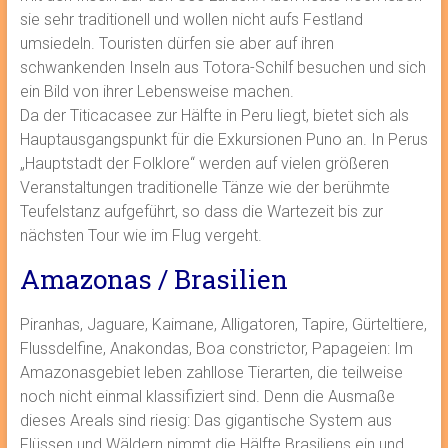
sie sehr traditionell und wollen nicht aufs Festland
umsiedeln. Touristen dürfen sie aber auf ihren
schwankenden Inseln aus Totora-Schilf besuchen und sich
ein Bild von ihrer Lebensweise machen.
Da der Titicacasee zur Hälfte in Peru liegt, bietet sich als
Hauptausgangspunkt für die Exkursionen Puno an. In Perus
„Hauptstadt der Folklore“ werden auf vielen größeren
Veranstaltungen traditionelle Tänze wie der berühmte
Teufelstanz aufgeführt, so dass die Wartezeit bis zur
nächsten Tour wie im Flug vergeht.
Amazonas / Brasilien
Piranhas, Jaguare, Kaimane, Alligatoren, Tapire, Gürteltiere,
Flussdelfine, Anakondas, Boa constrictor, Papageien: Im
Amazonasgebiet leben zahllose Tierarten, die teilweise
noch nicht einmal klassifiziert sind. Denn die Ausmaße
dieses Areals sind riesig: Das gigantische System aus
Flüssen und Wäldern nimmt die Hälfte Brasiliens ein und