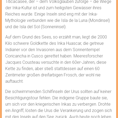
Titicacasee, der – dem Volksglauben zufolge – die Wiege
der Inka-Kultur ist und zum heiligsten Gewässer ihres
Reiches wurde. Einige Inseln sind eng mit der Inka-
Mythologie verbunden wie die Isla de la Luna (Mondinsel)
und die Isla del Sol (Sonneninsel).
Auf dem Grund des Sees, so erzählt man, liegt die 2000
Kilo schwere Goldkette des Inka Huascar, die getreue
Indianer vor den Invasoren aus dem Sonnentempel
Coricancha in Cusco gerettet haben. Meeresforscher
Jacques Cousteau versuchte in den 60er-Jahren, diese
Kette zu finden, aber stieß stattdessen auf einen 60
Zentimeter großen dreifarbigen Frosch, der wohl nie
auftaucht.
Die schwimmenden Schilfinseln der Urus sollten auf keiner
Besichtigungstour fehlen. Die indigene Gruppe baute sie,
um sich vor den kriegerischen Inkas zu verbergen. Drohte
ein Angriff, lösten die Urus die Verankerung und zogen sich
mit den Inseln auf den See zurück. Auch heute noch leben