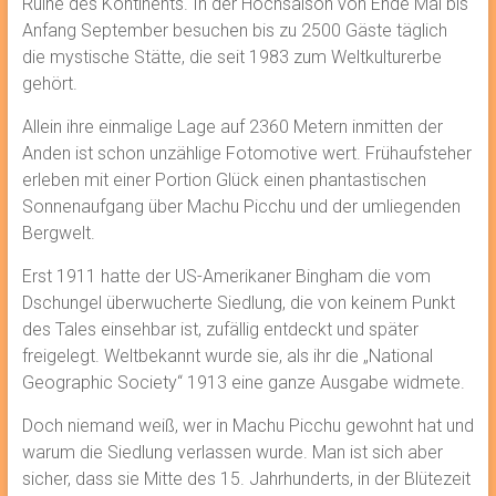
Ruine des Kontinents. In der Hochsaison von Ende Mai bis
Anfang September besuchen bis zu 2500 Gäste täglich
die mystische Stätte, die seit 1983 zum Weltkulturerbe
gehört.
Allein ihre einmalige Lage auf 2360 Metern inmitten der
Anden ist schon unzählige Fotomotive wert. Frühaufsteher
erleben mit einer Portion Glück einen phantastischen
Sonnenaufgang über Machu Picchu und der umliegenden
Bergwelt.
Erst 1911 hatte der US-Amerikaner Bingham die vom
Dschungel überwucherte Siedlung, die von keinem Punkt
des Tales einsehbar ist, zufällig entdeckt und später
freigelegt. Weltbekannt wurde sie, als ihr die „National
Geographic Society“ 1913 eine ganze Ausgabe widmete.
Doch niemand weiß, wer in Machu Picchu gewohnt hat und
warum die Siedlung verlassen wurde. Man ist sich aber
sicher, dass sie Mitte des 15. Jahrhunderts, in der Blütezeit