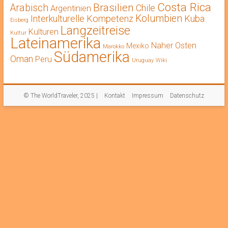
Costa Rica
Brasilien
Arabisch
Chile
Argentinien
Kolumbien
Interkulturelle Kompetenz
Kuba
Eisberg
Langzeitreise
Kulturen
Kultur
Lateinamerika
Naher Osten
Mexiko
Marokko
Südamerika
Oman
Peru
Uruguay
Wiki
© The WorldTraveler, 2025 |
Kontakt
Impressum
Datenschutz