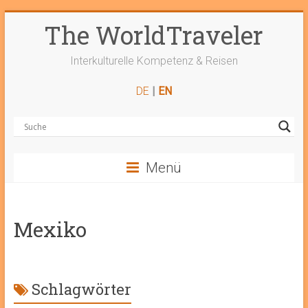
Zum
The WorldTraveler
Inhalt
springen
Interkulturelle Kompetenz & Reisen
DE
|
EN
Menü
Mexiko
Schlagwörter