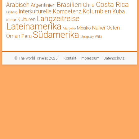
Costa Rica
Brasilien
Arabisch
Chile
Argentinien
Kolumbien
Interkulturelle Kompetenz
Kuba
Eisberg
Langzeitreise
Kulturen
Kultur
Lateinamerika
Naher Osten
Mexiko
Marokko
Südamerika
Oman
Peru
Uruguay
Wiki
© The WorldTraveler, 2025 |
Kontakt
Impressum
Datenschutz