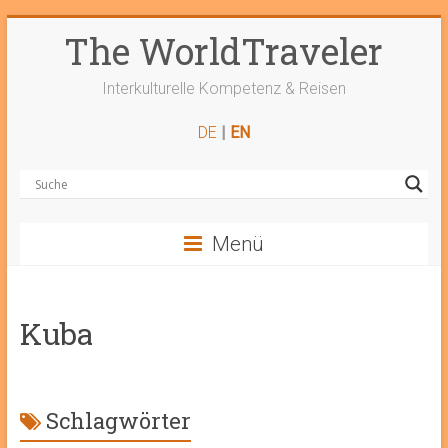
Zum
The WorldTraveler
Inhalt
springen
Interkulturelle Kompetenz & Reisen
DE
|
EN
Menü
Kuba
Schlagwörter